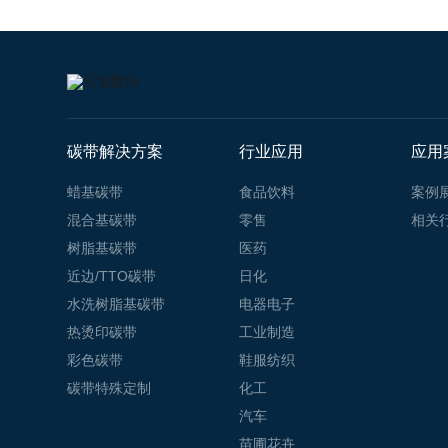
碳带解决方案
行业应用
应用
蜡基碳带
食品饮料
案例
混合基碳带
零售
相关
树脂基碳带
医药
近边/TTO碳带
日化
水洗树脂基碳带
电器电子
热烫印碳带
工业制造
彩色碳带
鞋服纺织
碳带特殊定制
化工
汽车
苗圃花卉