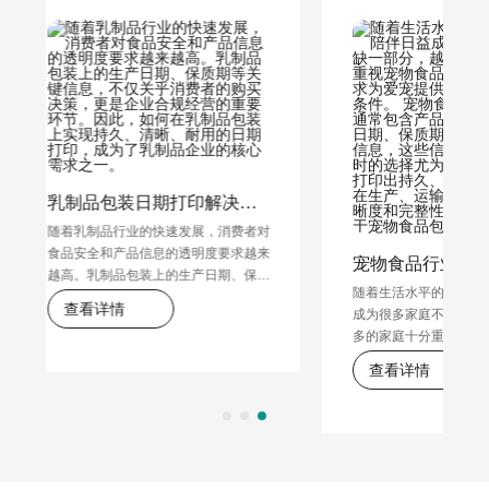
乳制品包装日期打印解决方案
行业的快速发展，消费者对
产品信息的透明度要求越来
宠物食品行业标签打印解决方案及应用分享
品包装上的生产日期、保质
随着生活水平的提高，宠物的陪伴日益
息，不仅关乎消费者的购买
情
成为很多家庭不可或缺一部分，越来越
企业合规经营的重要环节。
多的家庭十分重视宠物食品与用品的选
在乳制品包装上实现持久、
择，力求为爱宠提供优质、健康的生活
的日期打印，成为了乳制品
查看详情
条件。 宠物食品包装上的条形码通常
需求之一。
包含产品名称、成分、生产日期、保质
期、生产厂家等关键信息，这些信息对
于消费者购买时的选择尤为重要。因
此，能够打印出持久、清晰的标识，且
能在生产、运输和储存过程保持清晰度