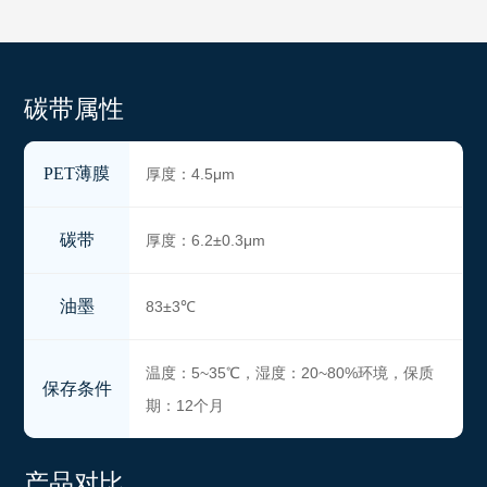
碳带属性
PET薄膜
厚度：4.5μm
碳带
厚度：6.2±0.3μm
油墨
83±3℃
温度：5~35℃，湿度：20~80%环境，保质
保存条件
期：12个月
产品对比