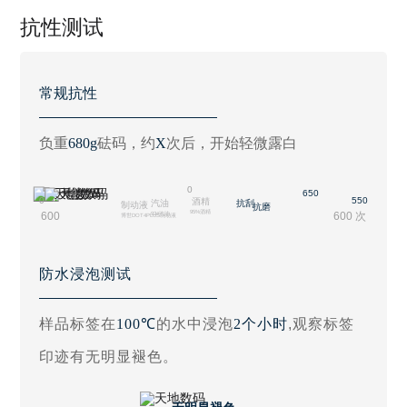
抗性测试
常规抗性
负重
680g
砝码，约
X
次后，开始轻微露白
0
0
650
0
550
酒精
汽油
抗刮
制动液
抗磨
95%酒精
600
600 次
92#汽油
博世DOT4PLUS制动液
防水浸泡测试
样品标签在
100℃
的水中浸泡
2个小时
,观察标签
印迹有无明显褪色。